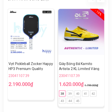
- 10%
Vợt Pickleball Zocker Happy
Giày Bóng Đá Kamito
V
HP3 Premium Quality
Artista 2 KL Limited Vàng
H
Đen TF
23041107.39
23041107.39
2
2.190.000₫
1.620.000₫
1
1.799.000₫
38
39
40
41
42
43
44
45