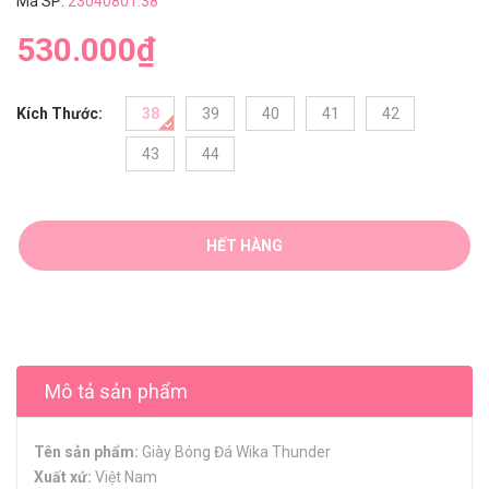
Mã SP:
23040801.38
530.000₫
Kích Thước:
38
39
40
41
42
43
44
HẾT HÀNG
Mô tả sản phẩm
Tên sản phẩm:
Giày Bóng Đá Wika Thunder
Xuất xứ:
Việt Nam