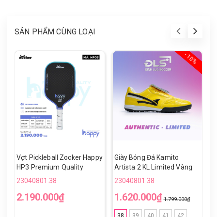
SẢN PHẨM CÙNG LOẠI
- 10%
Vợt Pickleball Zocker Happy
Giày Bóng Đá Kamito
V
HP3 Premium Quality
Artista 2 KL Limited Vàng
H
Đen TF
23040801.38
23040801.38
2
2.190.000₫
1.620.000₫
1
1.799.000₫
38
39
40
41
42