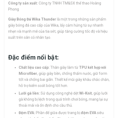
Công ty sản xuất:
Công ty TNHH TM&SX thể thao Hoàng
Phong
Giày Bóng Đá Wika Thunder
là một trong những sản phẩm
giày bóng đá cao cấp của Wika, lấy cảm hứng từ sự nhanh
nhẹn và mạnh mẽ của tia sét, giúp tăng cường tốc độ và hiệu
suất trên sân cỏ nhân tạo.
Đặc điểm nổi bật:
Chất liệu cao cấp:
Thân giày làm từ
TPU kết hợp với
Microfiber
, giúp giày bền, chống thấm nước, giữ form
tốt và chống bai giãn. Thiết kế mũi giày khâu chắc chắn,
hỗ trợ kiểm soát bóng tốt hơn.
Lưỡi gà liền:
Sử dụng công nghệ dệt
Wi-Knit
, giúp lưỡi
gà không bị lệch trong quá trình chơi bóng, mang lại sự
thoải mái và ổn định cho cầu thủ.
Đệm EVA:
Phần đế giữa được trang bị
đệm EVA
siêu