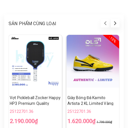
SẢN PHẨM CÙNG LOẠI
- 10%
Vợt Pickleball Zocker Happy
Giày Bóng Đá Kamito
V
HP3 Premium Quality
Artista 2 KL Limited Vàng
H
Đen TF
25122701.36
25122701.36
2
2.190.000₫
1.620.000₫
1
1.799.000₫