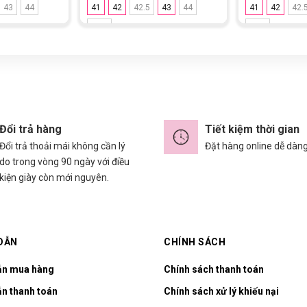
43
44
41
42
42.5
43
44
41
42
42.
44.5
44.5
Đổi trả hàng
Tiết kiệm thời gian
Đổi trả thoải mái không cần lý
Đặt hàng online dễ dàn
do trong vòng 90 ngày với điều
kiện giày còn mới nguyên.
DẪN
CHÍNH SÁCH
ẫn mua hàng
Chính sách thanh toán
n thanh toán
Chính sách xử lý khiếu nại