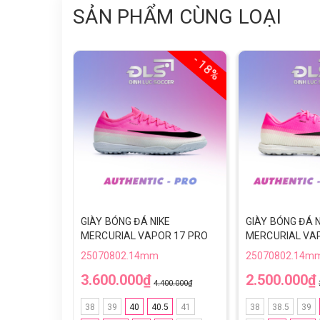
SẢN PHẨM CÙNG LOẠI
- 18%
GIÀY BÓNG ĐÁ NIKE
GIÀY BÓNG ĐÁ N
MERCURIAL VAPOR 17 PRO
MERCURIAL VA
TF World Cup 2026 - IU2727-
ACADEMY TF Wo
25070802.14mm
25070802.14m
900 - HỒNG/TRẮNG
- IQ2406-900 -
3.600.000₫
2.500.000₫
4.400.000₫
38
39
40
40.5
41
38
38.5
39