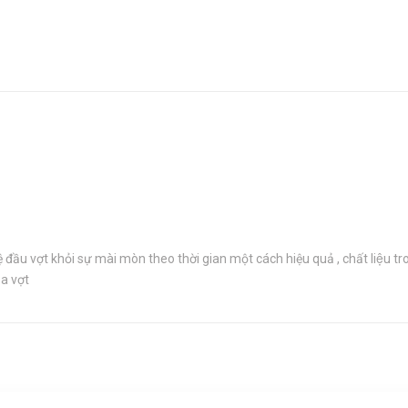
ảo vệ đầu vợt khỏi sự mài mòn theo thời gian một cách hiệu quả , chất liệu t
a vợt