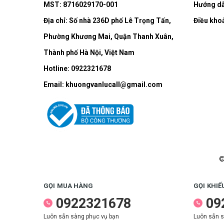
MST: 8716029170-001
Hướng dẫ
Địa chỉ:
Số nhà 236D phố Lê Trọng Tấn,
Điều kho
Phường Khương Mai, Quận Thanh Xuân,
Thành phố Hà Nội, Việt Nam
Hotline:
0922321678
Email:
khuongvanlucall@gmail.com
©
GỌI MUA HÀNG
GỌI KHIẾ
0922321678
09
Luôn sẵn sàng phục vụ bạn
Luôn sẵn s