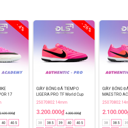
- 26%
- 4%
IKE
GIÀY BÓNG ĐÁ TIEMPO
GIÀY BÓNG Đ
POR 17
LIGERA PRO TF World Cup
MAESTRO AC
rld Cup 2026
2026 - IQ2384-901 - HỒNG
World Cup 20
m
25070802.14mm
25070802.1
 HỒNG/TRẮNG
- Hồng
3.200.000₫
2.100.000
2.600.000₫
4.300.000₫
40
40.5
38
38.5
39
40
40.5
38
38.5
3