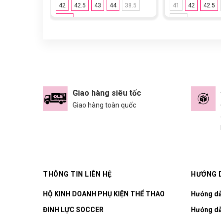
42
42.5
43
44
38.5
41
42
42.5
44.5
44.5
Giao hàng siêu tốc
Giao hàng toàn quốc
THÔNG TIN LIÊN HỆ
HƯỚNG 
HỘ KINH DOANH PHỤ KIỆN THỂ THAO
Hướng d
ĐINH LỰC SOCCER
Hướng dẫ