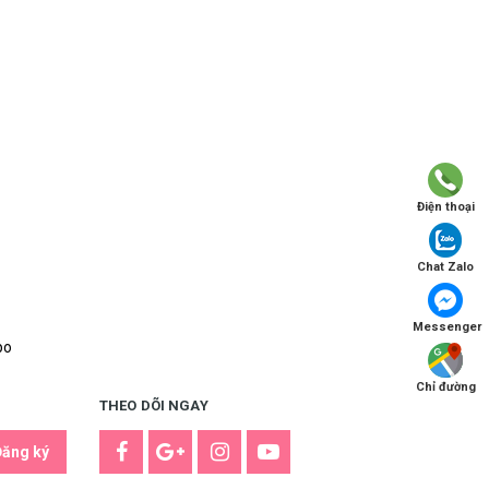
Điện thoại
Chat Zalo
Messenger
po
Chỉ đường
THEO DÕI NGAY
Đăng ký