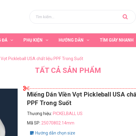
G ĐÁ
PHỤ KIỆN
HƯỚNG DẪN
TÌM GIÀY NHANH
Vợt Pickleball USA chất liệu PPF Trong Suốt
TẤT CẢ SẢN PHẨM
Miếng Dán Viền Vợt Pickleball USA chất
PPF Trong Suốt
Thương hiệu:
PICKELBALL US
Mã SP:
25070802.14mm
Hướng dẫn chọn size