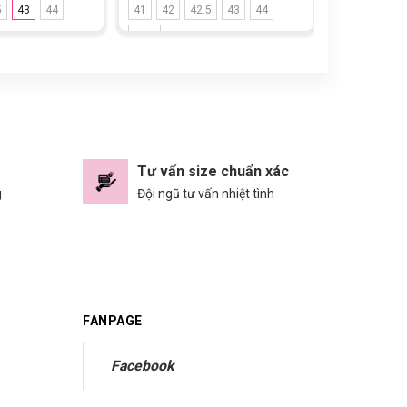
5
43
44
41
42
42.5
43
44
42
42.2/3
44.5
Tư vấn size chuẩn xác
g
Đội ngũ tư vấn nhiệt tình
FANPAGE
Facebook