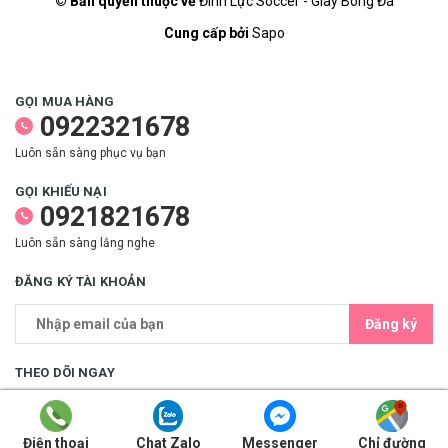
© Bản quyền thuộc về
Đinh Lực Soccer - Giày Bóng Đá
Cung cấp bởi
Sapo
GỌI MUA HÀNG
0922321678
Luôn sẵn sàng phục vụ bạn
GỌI KHIẾU NẠI
0921821678
Luôn sẵn sàng lắng nghe
ĐĂNG KÝ TÀI KHOẢN
Đăng ký
THEO DÕI NGAY
Điện thoại
Chat Zalo
Messenger
Chỉ đường