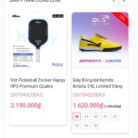
SẢN PHẨM CÙNG LOẠI
- 10%
Vợt Pickleball Zocker Happy
Giày Bóng Đá Kamito
V
HP3 Premium Quality
Artista 2 KL Limited Vàng
H
Đen TF
25070402.DEN.S
25070402.DEN.S
2
2.190.000₫
1.620.000₫
1
1.799.000₫
38
39
40
41
42
43
44
45