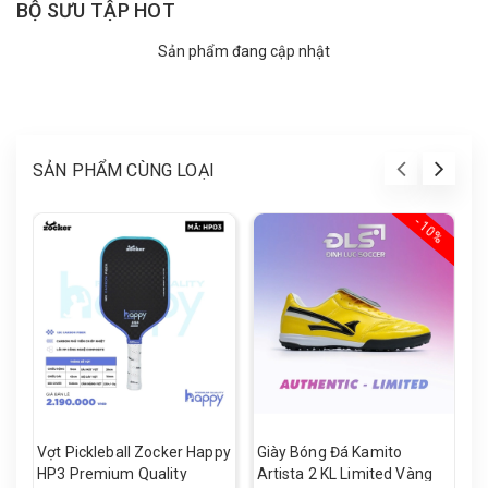
BỘ SƯU TẬP HOT
Sản phẩm đang cập nhật
SẢN PHẨM CÙNG LOẠI
- 10%
Vợt Pickleball Zocker Happy
Giày Bóng Đá Kamito
V
HP3 Premium Quality
Artista 2 KL Limited Vàng
H