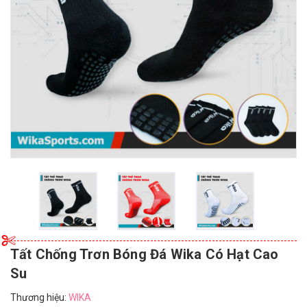
Tất Chống Trơn Bóng Đá Wika Có Hạt Cao
Su
Thương hiệu:
WIKA