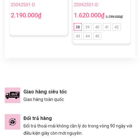
Đen TF
25042501-D
25042501-D
2
2.190.000₫
1.620.000₫
1
1.799.000₫
38
39
40
41
42
43
44
45
Giao hàng siêu tốc
Giao hàng toàn quốc
Đổi trả hàng
Đổi trả thoải mái không cần lý do trong vòng 90 ngày với
điều kiện giày còn mới nguyên.