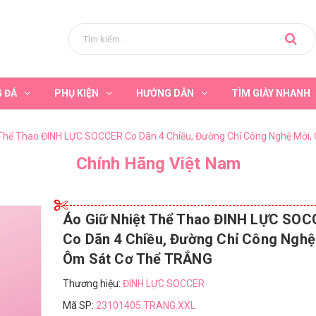
G ĐÁ
PHỤ KIỆN
HƯỚNG DẪN
TÌM GIÀY NHANH
 Thể Thao ĐINH LỰC SOCCER Co Dãn 4 Chiều, Đường Chỉ Công Nghệ Mới
Chính Hãng Việt Nam
Áo Giữ Nhiệt Thể Thao ĐINH LỰC SO
Co Dãn 4 Chiều, Đường Chỉ Công Nghệ
Ôm Sát Cơ Thể TRẮNG
Thương hiệu:
ĐINH LỰC SOCCER
Mã SP:
23101405.TRANG.XXL