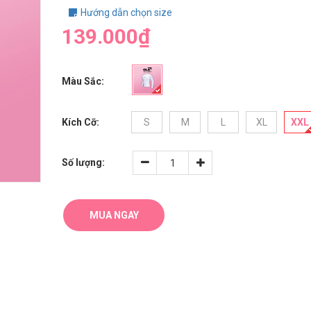
Hướng dẫn chọn size
139.000₫
Màu Sắc:
Kích Cỡ:
S
M
L
XL
XXL
Số lượng:
MUA NGAY