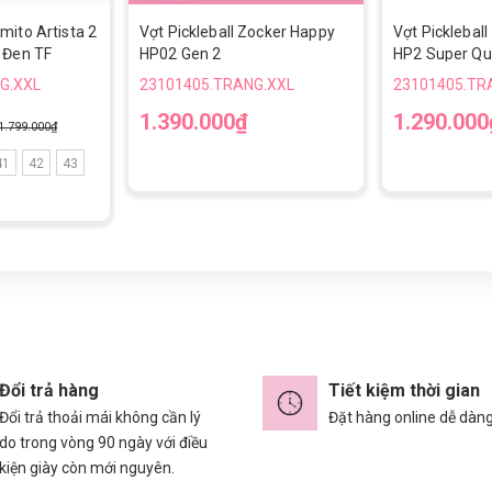
mito Artista 2
Vợt Pickleball Zocker Happy
Vợt Picklebal
 Đen TF
HP02 Gen 2
HP2 Super Qua
G.XXL
23101405.TRANG.XXL
23101405.TR
1.390.000₫
1.290.000
1.799.000₫
41
42
43
Đổi trả hàng
Tiết kiệm thời gian
Đổi trả thoải mái không cần lý
Đặt hàng online dễ dàn
do trong vòng 90 ngày với điều
kiện giày còn mới nguyên.