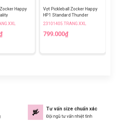
l Zocker Happy
Vợt Pickleball Zocker Happy
Giày Chạy 
lity
HP1 Standard Thunder
Up Gen 2-T
ANG.XXL
23101405.TRANG.XXL
23101405.
₫
799.000₫
790.000
36
37
3
Tư vấn size chuẩn xác
g
Đội ngũ tư vấn nhiệt tình