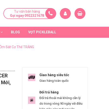
Tư vấn bán hàng
Gọi ngay 0922321678
BLOG
VỢT PICKLEBALL
, Ôm Sát Cơ Thể TRẮNG
CCER
Giao hàng siêu tốc
Giao hàng toàn quốc
 Mới,
Đổi trả hàng
Đổi trả thoải mái không cần lý
do trong vòng 90 ngày với điều