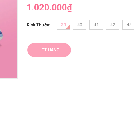
1.020.000₫
Kích Thước:
39
40
41
42
43
HẾT HÀNG