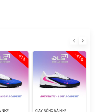
- 41%
- 41%
 NIKE
GIÀY BÓNG ĐÁ NIKE
GIÀY BÓNG 