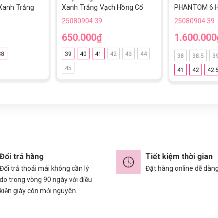
Xanh Trắng
Xanh Trắng Vạch Hồng Cổ
PHANTOM 6 
ửng TF
Lửng TF
TF - HQ2277-4
25080904.39
25080904.39
XANH/TRẮNG
650.000₫
1.600.000
38
39
40
41
42
43
44
38
38.5
3
45
41
42
42.
Đổi trả hàng
Tiết kiệm thời gian
Đổi trả thoải mái không cần lý
Đặt hàng online dễ dàn
do trong vòng 90 ngày với điều
kiện giày còn mới nguyên.