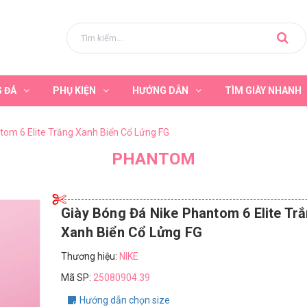
G ĐÁ
PHỤ KIỆN
HƯỚNG DẪN
TÌM GIÀY NHANH
tom 6 Elite Trắng Xanh Biển Cổ Lửng FG
PHANTOM
Giày Bóng Đá Nike Phantom 6 Elite Tr
Xanh Biển Cổ Lửng FG
Thương hiệu:
NIKE
Mã SP:
25080904.39
Hướng dẫn chọn size