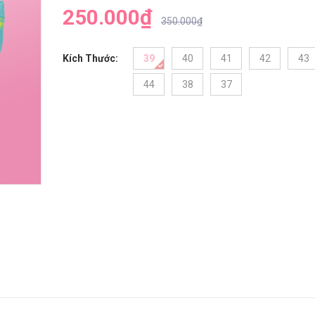
250.000₫
350.000₫
Kích Thước:
39
40
41
42
43
44
38
37