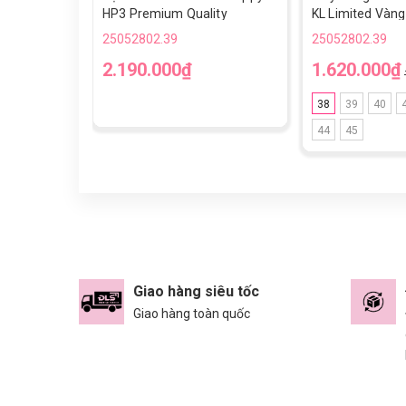
HP3 Premium Quality
KL Limited Vàng
25052802.39
25052802.39
2.190.000₫
1.620.000₫
38
39
40
44
45
Giao hàng siêu tốc
Giao hàng toàn quốc