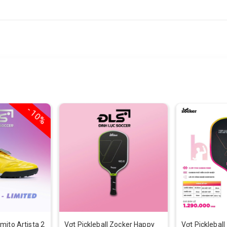
- 10%
mito Artista 2
Vợt Pickleball Zocker Happy
Vợt Picklebal