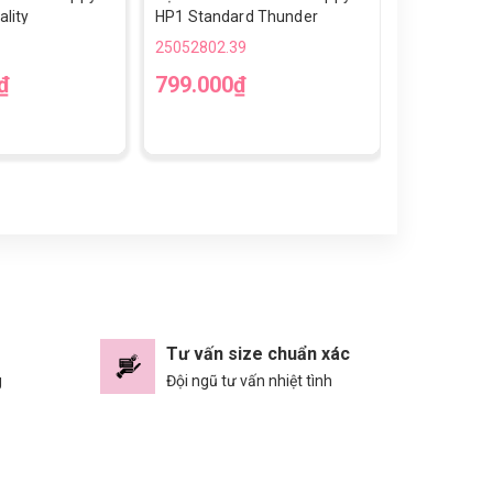
lity
HP1 Standard Thunder
Up Gen 2-T
25052802.39
25052802.3
₫
799.000₫
790.000
36
37
3
Tư vấn size chuẩn xác
g
Đội ngũ tư vấn nhiệt tình