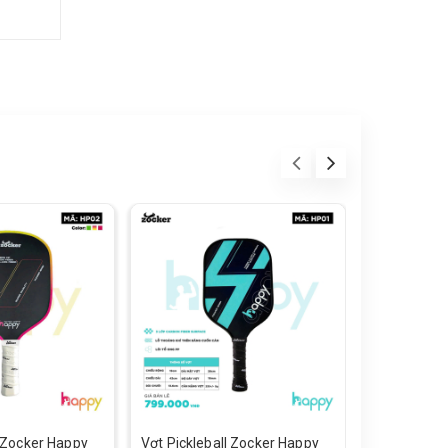
l Zocker Happy
Vợt Pickleball Zocker Happy
Giày Chạy 