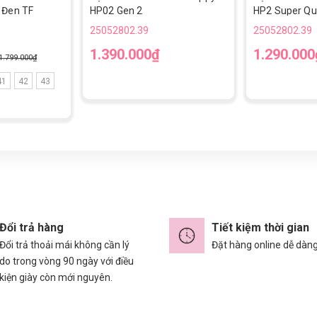
 Đen TF
HP02 Gen 2
HP2 Super Qua
25052802.39
25052802.39
1.390.000₫
1.290.000
1.799.000₫
41
42
43
Đổi trả hàng
Tiết kiệm thời gian
Đổi trả thoải mái không cần lý
Đặt hàng online dễ dàn
do trong vòng 90 ngày với điều
kiện giày còn mới nguyên.