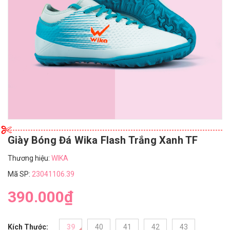
Giày Bóng Đá Wika Flash Trắng Xanh TF
Thương hiệu:
WIKA
Mã SP:
23041106.39
390.000₫
Kích Thước:
39
40
41
42
43