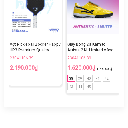
Vợt Pickleball Zocker Happy
Giày Bóng Đá Kamito
V
HP3 Premium Quality
Artista 2 KL Limited Vàng
H
Đen TF
23041106.39
23041106.39
2
2.190.000₫
1.620.000₫
1
1.799.000₫
38
39
40
41
42
43
44
45