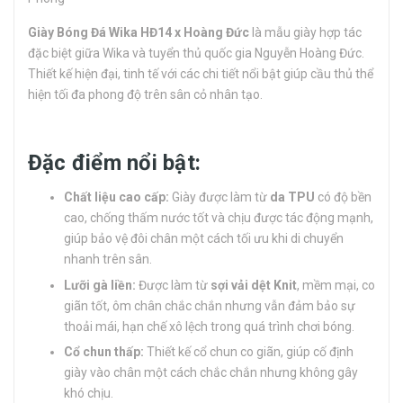
Giày Bóng Đá Wika HĐ14 x Hoàng Đức
là mẫu giày hợp tác
đặc biệt giữa Wika và tuyển thủ quốc gia Nguyễn Hoàng Đức.
Thiết kế hiện đại, tinh tế với các chi tiết nổi bật giúp cầu thủ thể
hiện tối đa phong độ trên sân cỏ nhân tạo.
Đặc điểm nổi bật:
Chất liệu cao cấp:
Giày được làm từ
da TPU
có độ bền
cao, chống thấm nước tốt và chịu được tác động mạnh,
giúp bảo vệ đôi chân một cách tối ưu khi di chuyển
nhanh trên sân.
Lưỡi gà liền:
Được làm từ
sợi vải dệt Knit
, mềm mại, co
giãn tốt, ôm chân chắc chắn nhưng vẫn đảm bảo sự
thoải mái, hạn chế xô lệch trong quá trình chơi bóng.
Cổ chun thấp:
Thiết kế cổ chun co giãn, giúp cố định
giày vào chân một cách chắc chắn nhưng không gây
khó chịu.