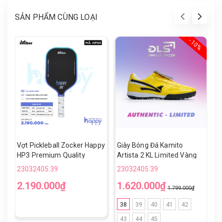
SẢN PHẨM CÙNG LOẠI
- 10%
Vợt Pickleball Zocker Happy
Giày Bóng Đá Kamito
V
HP3 Premium Quality
Artista 2 KL Limited Vàng
H
Đen TF
23032405.39
23032405.39
2
2.190.000₫
1.620.000₫
1
1.799.000₫
38
39
40
41
42
43
44
45