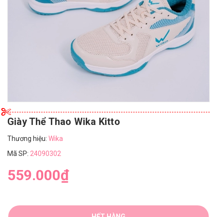
Giày Thể Thao Wika Kitto
Thương hiệu:
Wika
Mã SP:
24090302
559.000₫
HẾT HÀNG