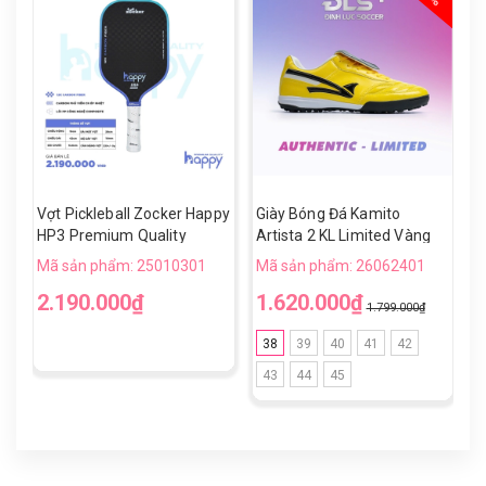
Vợt Pickleball Zocker Happy
Giày Bóng Đá Kamito
V
HP3 Premium Quality
Artista 2 KL Limited Vàng
H
Đen TF
Mã sản phẩm: 25010301
Mã sản phẩm: 26062401
M
2.190.000₫
1.620.000₫
1
1.799.000₫
38
39
40
41
42
43
44
45