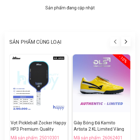
Sản phẩm đang cập nhật
SẢN PHẨM CÙNG LOẠI
- 10%
Vợt Pickleball Zocker Happy
Giày Bóng Đá Kamito
V
HP3 Premium Quality
Artista 2 KL Limited Vàng
H
Đen TF
Mã sản phẩm: 25010301
Mã sản phẩm: 26062401
M