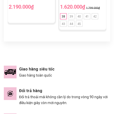
2.190.000₫
1.620.000₫
1
1.799.000₫
38
39
40
41
42
43
44
45
Giao hàng siêu tốc
Giao hàng toàn quốc
Đổi trả hàng
Đổi trả thoải mái không cần lý do trong vòng 90 ngày với
điều kiện giày còn mới nguyên.