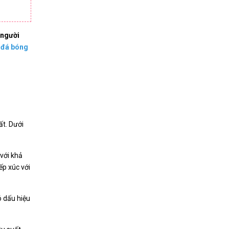
 người
 đá bóng
ất. Dưới
với khả
ếp xúc với
ó dấu hiệu