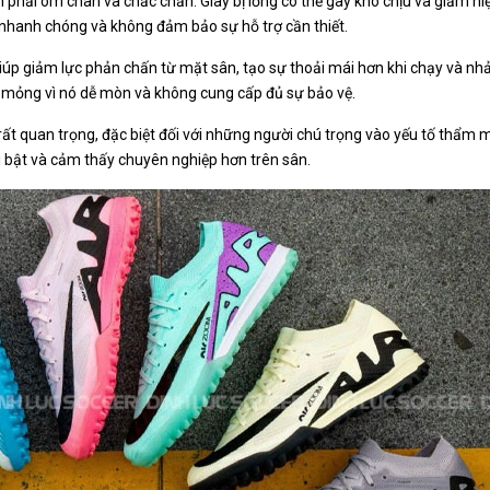
 phải ôm chân và chắc chắn. Giày bị lỏng có thể gây khó chịu và giảm hi
n nhanh chóng và không đảm bảo sự hỗ trợ cần thiết.
iúp giảm lực phản chấn từ mặt sân, tạo sự thoải mái hơn khi chạy và nhả
 mỏng vì nó dễ mòn và không cung cấp đủ sự bảo vệ.
rất quan trọng, đặc biệt đối với những người chú trọng vào yếu tố thẩm 
i bật và cảm thấy chuyên nghiệp hơn trên sân.