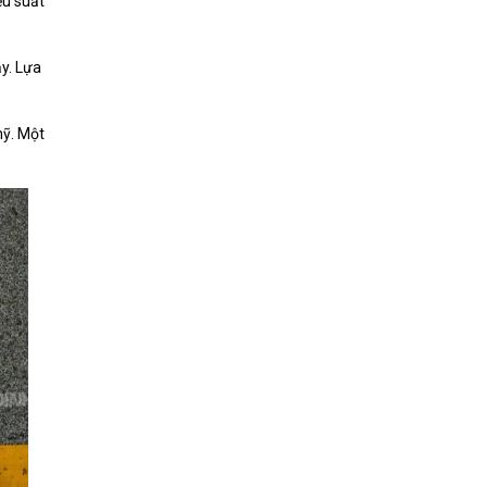
ệu suất
y. Lựa
mỹ. Một