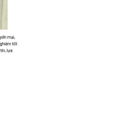
uyến mại,
nghiệm tốt
ín, lựa