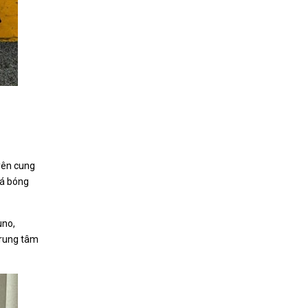
uyên cung
đá bóng
uno,
trung tâm