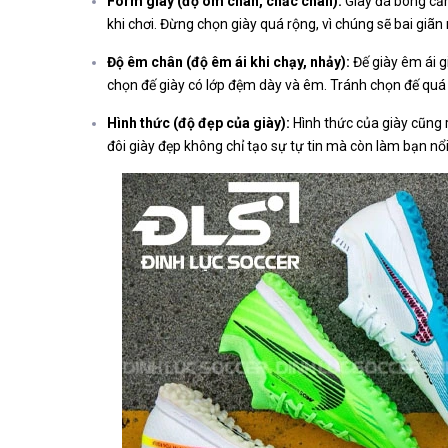
Form giày (độ ôm chân, chắc chân):
Giày đá bóng cần
khi chơi. Đừng chọn giày quá rộng, vì chúng sẽ bai giã
Độ êm chân (độ êm ái khi chạy, nhảy):
Đế giày êm ái g
chọn đế giày có lớp đệm dày và êm. Tránh chọn đế quá
Hình thức (độ đẹp của giày):
Hình thức của giày cũng 
đôi giày đẹp không chỉ tạo sự tự tin mà còn làm bạn nổ