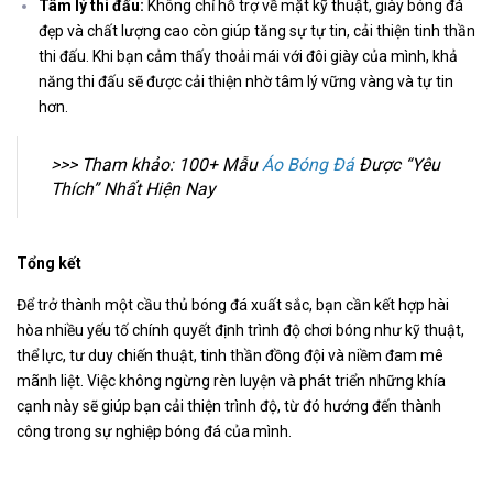
Tâm lý thi đấu:
Không chỉ hỗ trợ về mặt kỹ thuật, giày bóng đá
đẹp và chất lượng cao còn giúp tăng sự tự tin, cải thiện tinh thần
thi đấu. Khi bạn cảm thấy thoải mái với đôi giày của mình, khả
năng thi đấu sẽ được cải thiện nhờ tâm lý vững vàng và tự tin
hơn.
>>> Tham khảo: 100+ Mẫu
Áo Bóng Đá
Được “Yêu
Thích” Nhất Hiện Nay
Tổng kết
Để trở thành một cầu thủ bóng đá xuất sắc, bạn cần kết hợp hài
hòa nhiều yếu tố chính quyết định trình độ chơi bóng như kỹ thuật,
thể lực, tư duy chiến thuật, tinh thần đồng đội và niềm đam mê
mãnh liệt. Việc không ngừng rèn luyện và phát triển những khía
cạnh này sẽ giúp bạn cải thiện trình độ, từ đó hướng đến thành
công trong sự nghiệp bóng đá của mình.