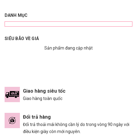
DANH MỤC
SIÊU BÃO VỀ GIÁ
Sản phẩm đang cập nhật
Giao hàng siêu tốc
Giao hàng toàn quốc
Đổi trả hàng
Đổi trả thoải mái không cần lý do trong vòng 90 ngày với
điều kiện giày còn mới nguyên.