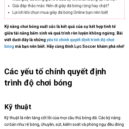
Giải đáp thắc mắc: Nên đi giày đá bóng rộng hay chật?
Lợi ích khi chọn mua giày đá bóng Online bạn nên biết
Kỹ năng chơi bóng xuất sắc là kết quả của sự kết hợp tinh tế
giữa tài năng bẩm sinh và quá trình rèn luyện không ngừng. Bài
viết dưới đây là những
yếu tố chính quyết định trình độ chơi
bóng
mà bạn nên biết. Hãy cùng Đinh Lực Soccer khám phá nhé!
Các yếu tố chính quyết định
trình độ chơi bóng
Kỹ thuật
Kỹ thuật là nền tảng cốt lõi của mọi cầu thủ bóng đá. Các kỹ năng
cơ bản như rê bóng, chuyền, sút, kiểm soát và phòng ngự đều đóng