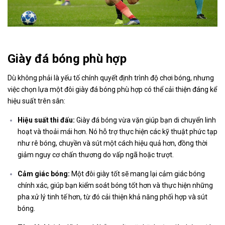
Giày đá bóng phù hợp
Dù không phải là yếu tố chính quyết định trình độ chơi bóng, nhưng
việc chọn lựa một đôi giày đá bóng phù hợp có thể cải thiện đáng kể
hiệu suất trên sân:
Hiệu suất thi đấu:
Giày đá bóng vừa vặn giúp bạn di chuyển linh
hoạt và thoải mái hơn. Nó hỗ trợ thực hiện các kỹ thuật phức tạp
như rê bóng, chuyền và sút một cách hiệu quả hơn, đồng thời
giảm nguy cơ chấn thương do vấp ngã hoặc trượt.
Cảm giác bóng:
Một đôi giày tốt sẽ mang lại cảm giác bóng
chính xác, giúp bạn kiểm soát bóng tốt hơn và thực hiện những
pha xử lý tinh tế hơn, từ đó cải thiện khả năng phối hợp và sút
bóng.