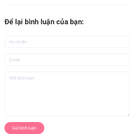
Để lại bình luận của bạn:
Gửi bình luận