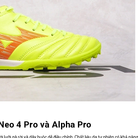
Neo 4 Pro và Alpha Pro
ới lưỡi gà rời và dây buộc dễ điều chỉnh. Chất liệu da tự nhiên có khả năng