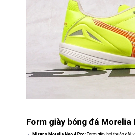
Form giày bóng đá Morelia 
Mizuno Morelia Neo 4 Pro:
Form giày hơi thuôn dài, v