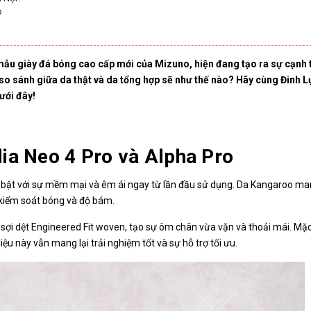
?
mẫu giày đá bóng cao cấp mới của Mizuno, hiện đang tạo ra sự cạnh 
so sánh giữa da thật và da tổng hợp sẽ như thế nào? Hãy cùng Đinh L
ưới đây!
ia Neo 4 Pro và Alpha Pro
 bật với sự mềm mại và êm ái ngay từ lần đầu sử dụng. Da Kangaroo m
 kiểm soát bóng và độ bám.
 sợi dệt Engineered Fit woven, tạo sự ôm chân vừa vặn và thoải mái. Mặ
u này vẫn mang lại trải nghiệm tốt và sự hỗ trợ tối ưu.