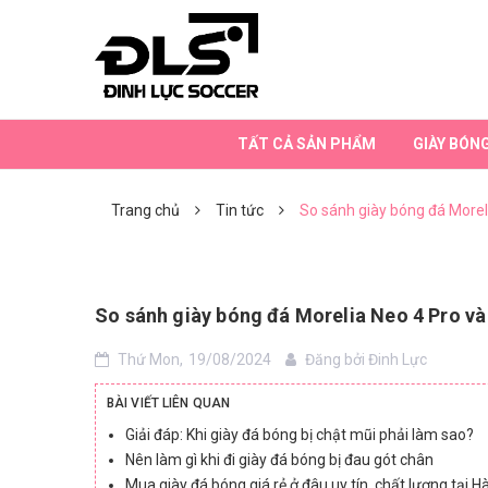
TẤT CẢ SẢN PHẨM
GIÀY BÓN
SALA BETA
Neo 4
Mercurial Vic 6
MERCURIAL VAPOR 13
MERCURIAL VAPOR 14
MERCURIAL VAPOR 15
MERCURIAL VAPOR 17
MERCURIAL VAPOR 16
NIKE CHÍNH HÃNG
MIZUNO CHÍNH HÃNG
TÚI RÚT
ADIDAS CHÍNH HÃNG
QUẢ BÓNG ĐÁ
CHÍNH SÁCH VẬN CHUYỂN
GIÀY CHÍNH HÃNG
GIÀY LƯỠI GÀ LIỀN
CHÍNH SÁCH BẢO HÀNH
BĂNG CUỐN
GIÀY CHÂN BÈ
THE VIET NAM
GĂNG TAY
CHÍNH SÁCH ĐỔI TRẢ HÀNG
GIÀY ĐINH CAO (FG,MG,AG)
BALO TÚI THỂ THAO
HƯỚNG DẪN ĐẶT HÀNG ONLINE
CHÍNH HÃNG VIỆT NAM
GIÀY ĐINH THẤP (TF)
QUẦN ÁO BODY
Trang chủ
Tin tức
So sánh giày bóng đá Morel
So sánh giày bóng đá Morelia Neo 4 Pro và
Thứ Mon,
19/08/2024
Đăng bởi
Đinh Lực
BÀI VIẾT LIÊN QUAN
Giải đáp: Khi giày đá bóng bị chật mũi phải làm sao?
Nên làm gì khi đi giày đá bóng bị đau gót chân
Mua giày đá bóng giá rẻ ở đâu uy tín, chất lượng tại H