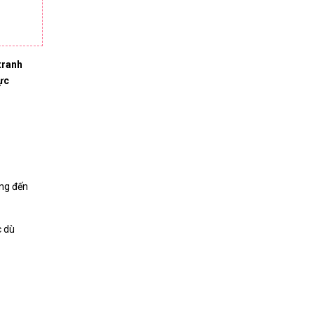
tranh
ực
ang đến
c dù